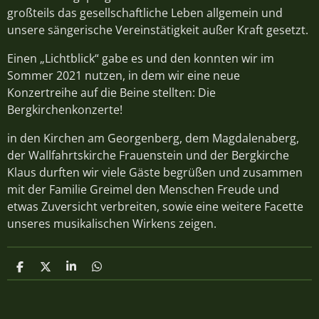
großteils das gesellschaftliche Leben allgemein und
unsere sängerische Vereinstätigkeit außer Kraft gesetzt.
Einen „Lichtblick“ gabe es und den konnten wir im
Sommer 2021 nutzen, in dem wir eine neue
Konzertreihe auf die Beine stellten: Die
Bergkirchenkonzerte!
in den Kirchen am Georgenberg, dem Magdalenaberg,
der Wallfahrtskirche Frauenstein und der Bergkirche
Klaus durften wir viele Gäste begrüßen und zusammen
mit der Familie Greimel den Menschen Freude und
etwas Zuversicht verbreiten, sowie eine weitere Facette
unseres musikalischen Wirkens zeigen.
T
T
T
T
e
e
e
e
i
i
i
i
l
l
l
l
e
e
e
e